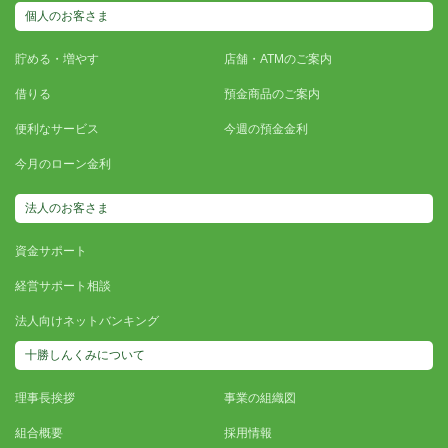
個人のお客さま
貯める・増やす
店舗・ATMのご案内
借りる
預金商品のご案内
便利なサービス
今週の預金金利
今月のローン金利
法人のお客さま
資金サポート
経営サポート相談
法人向けネットバンキング
十勝しんくみについて
理事長挨拶
事業の組織図
組合概要
採用情報