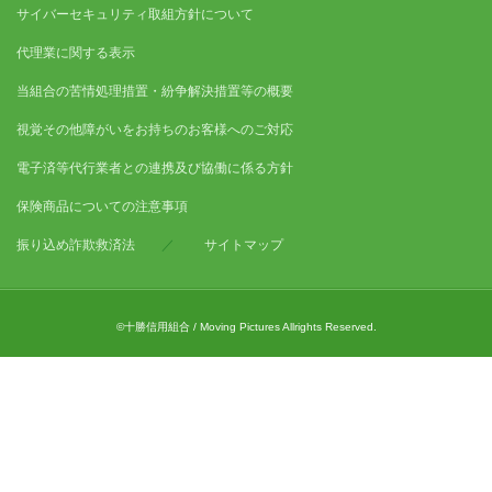
サイバーセキュリティ取組方針について
代理業に関する表示
当組合の苦情処理措置・紛争解決措置等の概要
視覚その他障がいをお持ちのお客様へのご対応
電子済等代行業者との連携及び協働に係る方針
保険商品についての注意事項
振り込め詐欺救済法
／
サイトマップ
©十勝信用組合 / Moving Pictures Allrights Reserved.