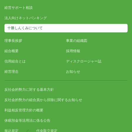
経営サポート相談
法人向けネットバンキング
十勝しんくみについて
理事長挨拶
事業の組織図
組合概要
採用情報
信用組合とは
ディスクロージャー誌
経営理念
お知らせ
反社会的勢力に対する基本方針
反社会的勢力の組合員から排除に関するお知らせ
利益相反管理方針の概要
休眠預金等活用法に係る公告
振込規定
／
代金取立規定