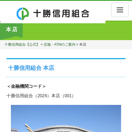
Toggle
naviga
本店
十勝信用組合【公式】
>
店舗・ATMのご案内
>
本店
十勝信用組合 本店
＜金融機関コード＞
十勝信用組合（2024）本店（001）