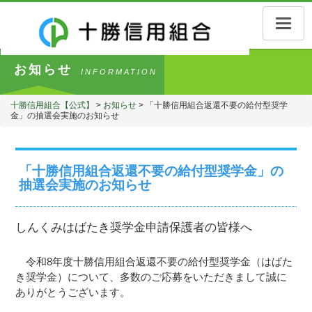
Toggle
naviga
お知らせ
INFORMATION
十勝信用組合【公式】
>
お知らせ
>
「十勝信用組合返還不要の給付型奨学
金」の抽選会実施のお知らせ
「十勝信用組合返還不要の給付型奨学金」の
抽選会実施のお知らせ
しんくみはばたき奨学金申請保護者の皆様へ
令和8年度十勝信用組合返還不要の給付型奨学金（はばた
き奨学金）について、多数のご応募をいただきまして誠に
ありがとうございます。